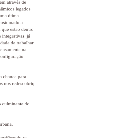
em através de 
inâmicos legados 
uma ótima 
costumado a 
 que estão dentro 
 integrativas, já 
dade de trabalhar 
ntensamente na 
configuração 
a chance para 
 nos redescobrir, 
o culminante do 
urbana.
purificando-os.