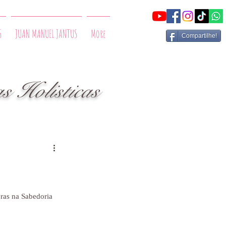
S
JUAN MANUEL JANTUS
More
Compartilhe!
olisticas
as na Sabedoria 