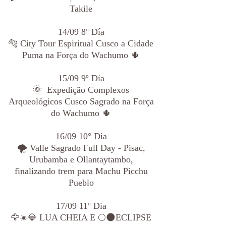
Takile
14/09 8º Día
🐅 City Tour Espiritual Cusco a Cidade
Puma na Força do Wachumo 🌵
15/09 9º Día
🌞 Expedição Complexos
Arqueológicos Cusco Sagrado na Força
do Wachumo 🌵
16/09 10° Dia
🌪️ Valle Sagrado Full Day - Pisac,
Urubamba e Ollantaytambo,
finalizando trem para Machu Picchu
Pueblo
17/09 11º Dia
🦅☀️💎 LUA CHEIA E 🌕🌑ECLIPSE