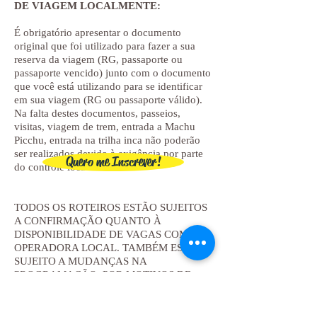
DE VIAGEM LOCALMENTE:
É obrigatório apresentar o documento
original que foi utilizado para fazer a sua
reserva da viagem (RG, passaporte ou
passaporte vencido) junto com o documento
que você está utilizando para se identificar
em sua viagem (RG ou passaporte válido).
Na falta destes documentos, passeios,
visitas, viagem de trem, entrada a Machu
Picchu, entrada na trilha inca não poderão
ser realizados devido à exigência por parte
Quero me Inscrever!
do controle local.
TODOS OS ROTEIROS ESTÃO SUJEITOS
A CONFIRMAÇÃO QUANTO À
DISPONIBILIDADE DE VAGAS COM A
OPERADORA LOCAL. TAMBÉM ESTÃO
SUJEITO A MUDANÇAS NA
PROGRAMAÇÃO, POR MOTIVOS DE
LOGÍSTICA, SEGURANÇA E
CONDIÇÕES CLIMÁTICAS.