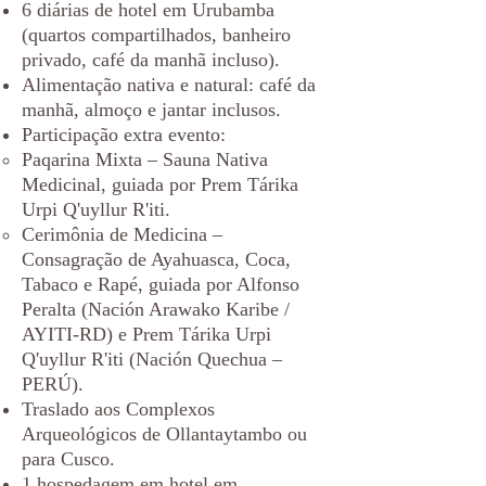
6 diárias de hotel em Urubamba
(quartos compartilhados, banheiro
privado, café da manhã incluso).
Alimentação nativa e natural: café da
manhã, almoço e jantar inclusos.
Participação extra evento:
Paqarina Mixta – Sauna Nativa
Medicinal, guiada por Prem Tárika
Urpi Q'uyllur R'iti.
Cerimônia de Medicina –
Consagração de Ayahuasca, Coca,
Tabaco e Rapé, guiada por Alfonso
Peralta (Nación Arawako Karibe /
AYITI-RD) e Prem Tárika Urpi
Q'uyllur R'iti (Nación Quechua –
PERÚ).
Traslado aos Complexos
Arqueológicos de Ollantaytambo ou
para Cusco.
1 hospedagem em hotel em